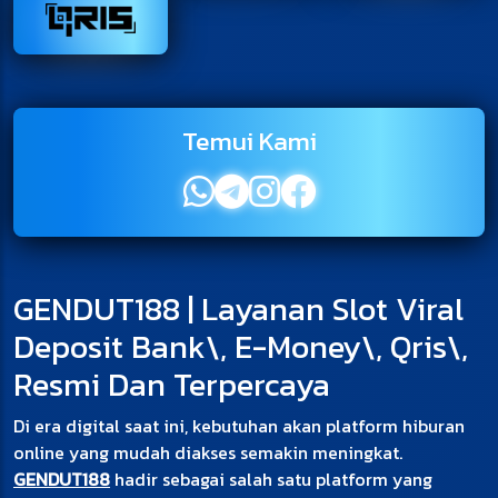
Temui Kami
GENDUT188 | Layanan Slot Viral
Deposit Bank\, E-Money\, Qris\,
Resmi Dan Terpercaya
Di era digital saat ini, kebutuhan akan platform hiburan
online yang mudah diakses semakin meningkat.
GENDUT188
hadir sebagai salah satu platform yang