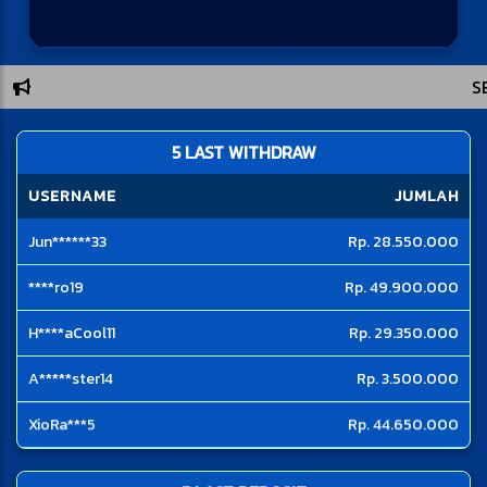
SELAMAT DATANG DI GEND
5 LAST WITHDRAW
USERNAME
JUMLAH
H****aCool11
Rp. 29.350.000
A*****ster14
Rp. 3.500.000
XioRa***5
Rp. 44.650.000
****X5
Rp. 46.700.000
To******ming7
Rp. 22.750.000