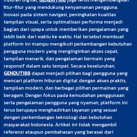
fitur-fitur yang mendukung kenyamanan pengguna.
Inovasi pada sistem navigasi, peningkatan kualitas
tampilan visual, serta optimalisasi performa menjadi
bagian dari upaya untuk memberikan pengalaman yang
lebih baik dari waktu ke waktu. Hal tersebut membuat
platform ini mampu mengikuti perkembangan kebutuhan
pengguna modern yang menginginkan akses cepat,
tampilan menarik, dan pengalaman bermain yang
responsif dalam satu tempat. Secara keseluruhan,
GENDUT188
dapat menjadi pilihan bagi pengguna yang
mencari platform hiburan digital dengan akses praktis,
tampilan modern, dan berbagai pilihan permainan yang
beragam. Dengan fokus pada kemudahan penggunaan
serta pengalaman pengguna yang nyaman, platform ini
terus berupaya menghadirkan layanan yang sesuai
dengan perkembangan teknologi dan kebutuhan
masyarakat Indonesia. Artikel ini tidak mengambil
referensi ataupun pembahasan yang berasal dari