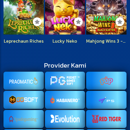
Leprechaun Riches
Lucky Neko
Mahjong Wins 3 - Black Scatter
Provider Kami