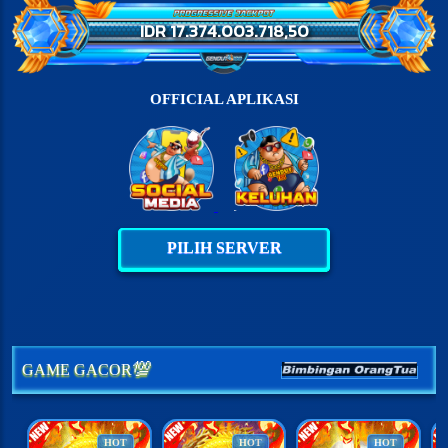
IDR 17.374.003.757,89