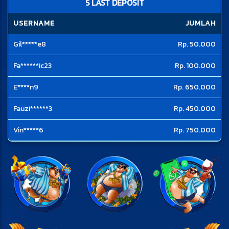
5 LAST DEPOSIT
USERNAME
JUMLAH
E****n9
Rp. 650.000
Fauzi******3
Rp. 450.000
Vin*****6
Rp. 750.000
Zara****ty9
Rp. 550.000
WindaG***3
Rp. 250.000