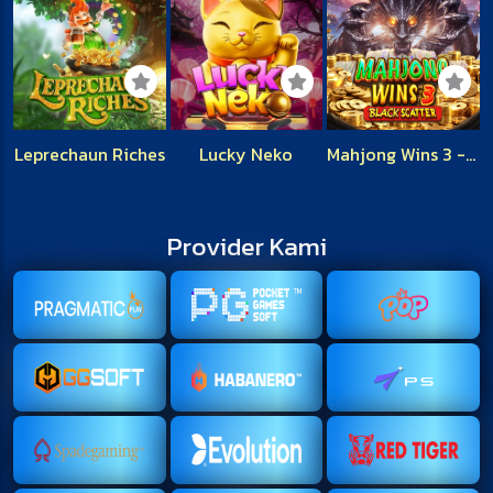
Leprechaun Riches
Lucky Neko
Mahjong Wins 3 - Black Scatter
Provider Kami