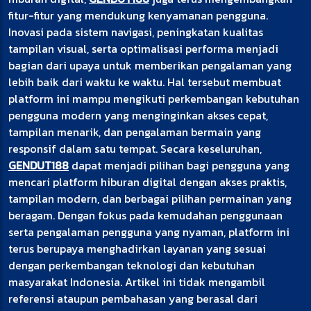
fitur-fitur yang mendukung kenyamanan pengguna.
Inovasi pada sistem navigasi, peningkatan kualitas
tampilan visual, serta optimalisasi performa menjadi
bagian dari upaya untuk memberikan pengalaman yang
lebih baik dari waktu ke waktu. Hal tersebut membuat
platform ini mampu mengikuti perkembangan kebutuhan
pengguna modern yang menginginkan akses cepat,
tampilan menarik, dan pengalaman bermain yang
responsif dalam satu tempat. Secara keseluruhan,
GENDUT188
dapat menjadi pilihan bagi pengguna yang
mencari platform hiburan digital dengan akses praktis,
tampilan modern, dan berbagai pilihan permainan yang
beragam. Dengan fokus pada kemudahan penggunaan
serta pengalaman pengguna yang nyaman, platform ini
terus berupaya menghadirkan layanan yang sesuai
dengan perkembangan teknologi dan kebutuhan
masyarakat Indonesia. Artikel ini tidak mengambil
referensi ataupun pembahasan yang berasal dari