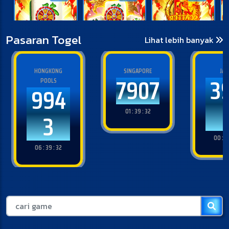
Pasaran Togel
Lihat lebih banyak
HONGKONG
SINGAPORE
JAP
7907
3
POOLS
994
01 : 39 : 30
3
00 : 3
06 : 39 : 30