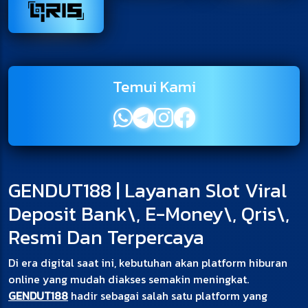
Temui Kami
GENDUT188 | Layanan Slot Viral
Deposit Bank\, E-Money\, Qris\,
Resmi Dan Terpercaya
Di era digital saat ini, kebutuhan akan platform hiburan
online yang mudah diakses semakin meningkat.
GENDUT188
hadir sebagai salah satu platform yang