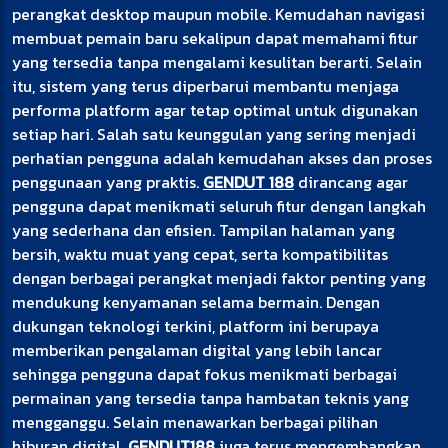
perangkat desktop maupun mobile. Kemudahan navigasi
membuat pemain baru sekalipun dapat memahami fitur
yang tersedia tanpa mengalami kesulitan berarti. Selain
itu, sistem yang terus diperbarui membantu menjaga
performa platform agar tetap optimal untuk digunakan
setiap hari. Salah satu keunggulan yang sering menjadi
perhatian pengguna adalah kemudahan akses dan proses
penggunaan yang praktis.
GENDUT 188
dirancang agar
pengguna dapat menikmati seluruh fitur dengan langkah
yang sederhana dan efisien. Tampilan halaman yang
bersih, waktu muat yang cepat, serta kompatibilitas
dengan berbagai perangkat menjadi faktor penting yang
mendukung kenyamanan selama bermain. Dengan
dukungan teknologi terkini, platform ini berupaya
memberikan pengalaman digital yang lebih lancar
sehingga pengguna dapat fokus menikmati berbagai
permainan yang tersedia tanpa hambatan teknis yang
mengganggu. Selain menawarkan berbagai pilihan
hiburan digital,
GENDUT188
juga terus mengembangkan