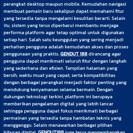
perangkat desktop maupun mobile. Kemudahan navigasi
membuat pemain baru sekalipun dapat memahami fitur
yang tersedia tanpa mengalami kesulitan berarti. Selain
itu, sistem yang terus diperbarui membantu menjaga
performa platform agar tetap optimal untuk digunakan
setiap hari. Salah satu keunggulan yang sering menjadi
perhatian pengguna adalah kemudahan akses dan proses
penggunaan yang praktis.
GENDUT 188
dirancang agar
pengguna dapat menikmati seluruh fitur dengan langkah
yang sederhana dan efisien. Tampilan halaman yang
bersih, waktu muat yang cepat, serta kompatibilitas
dengan berbagai perangkat menjadi faktor penting yang
mendukung kenyamanan selama bermain. Dengan
dukungan teknologi terkini, platform ini berupaya
memberikan pengalaman digital yang lebih lancar
sehingga pengguna dapat fokus menikmati berbagai
permainan yang tersedia tanpa hambatan teknis yang
mengganggu. Selain menawarkan berbagai pilihan
hiburan digital,
GENDUT188
juga terus mengembangkan