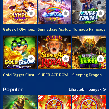
Gates of Olympus POP
Sunnydaze Asylum
Tornado Rampage
Gold Digger Cluster Buster
SUPER ACE ROYAL
Sleeping Dragon Ultra Dark
Populer
Lihat lebih banyak