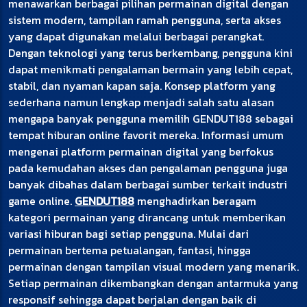
menawarkan berbagai pilihan permainan digital dengan
sistem modern, tampilan ramah pengguna, serta akses
yang dapat digunakan melalui berbagai perangkat.
Dengan teknologi yang terus berkembang, pengguna kini
dapat menikmati pengalaman bermain yang lebih cepat,
stabil, dan nyaman kapan saja. Konsep platform yang
sederhana namun lengkap menjadi salah satu alasan
mengapa banyak pengguna memilih GENDUT188 sebagai
tempat hiburan online favorit mereka. Informasi umum
mengenai platform permainan digital yang berfokus
pada kemudahan akses dan pengalaman pengguna juga
banyak dibahas dalam berbagai sumber terkait industri
game online.
GENDUT188
menghadirkan beragam
kategori permainan yang dirancang untuk memberikan
variasi hiburan bagi setiap pengguna. Mulai dari
permainan bertema petualangan, fantasi, hingga
permainan dengan tampilan visual modern yang menarik.
Setiap permainan dikembangkan dengan antarmuka yang
responsif sehingga dapat berjalan dengan baik di