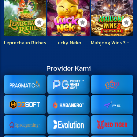
Leprechaun Riches
Lucky Neko
Mahjong Wins 3 - Black Scatter
Provider Kami