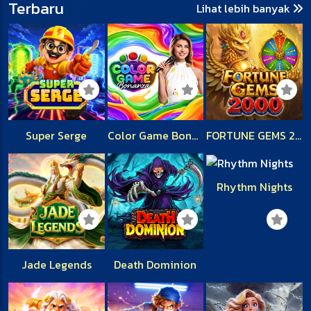
Terbaru
Lihat lebih banyak
Super Serge
Color Game Bonanza
FORTUNE GEMS 2000
Rhythm Nights
Jade Legends
Death Dominion