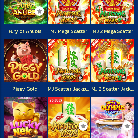
Fury of Anubis
MJ Mega Scatter
MJ 2 Mega Scatter
Piggy Gold
MJ Scatter Jackpot
MJ 2 Scatter Jackpot