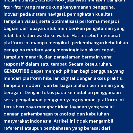
fitur-fitur yang mendukung kenyamanan pengguna.
Inovasi pada sistem navigasi, peningkatan kualitas
tampilan visual, serta optimalisasi performa menjadi
bagian dari upaya untuk memberikan pengalaman yang
lebih baik dari waktu ke waktu. Hal tersebut membuat
platform ini mampu mengikuti perkembangan kebutuhan
pengguna modern yang menginginkan akses cepat,
tampilan menarik, dan pengalaman bermain yang
responsif dalam satu tempat. Secara keseluruhan,
GENDUT188
dapat menjadi pilihan bagi pengguna yang
mencari platform hiburan digital dengan akses praktis,
tampilan modern, dan berbagai pilihan permainan yang
beragam. Dengan fokus pada kemudahan penggunaan
serta pengalaman pengguna yang nyaman, platform ini
terus berupaya menghadirkan layanan yang sesuai
dengan perkembangan teknologi dan kebutuhan
masyarakat Indonesia. Artikel ini tidak mengambil
referensi ataupun pembahasan yang berasal dari