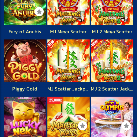
Fury of Anubis
MJ Mega Scatter
MJ 2 Mega Scatter
Piggy Gold
MJ Scatter Jackpot
MJ 2 Scatter Jackpot