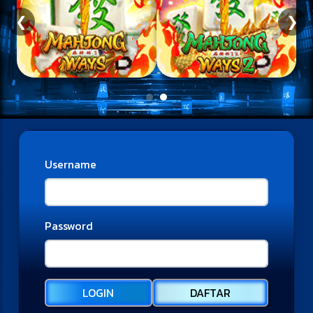
❮
❯
Username
Password
LOGIN
DAFTAR