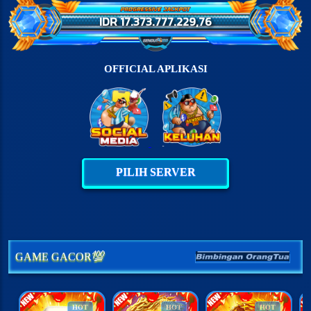
IDR 17.373.777.267,07