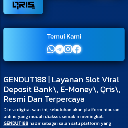
Temui Kami
GENDUT188 | Layanan Slot Viral
Deposit Bank\, E-Money\, Qris\,
Resmi Dan Terpercaya
Di era digital saat ini, kebutuhan akan platform hiburan
online yang mudah diakses semakin meningkat.
GENDUT188
hadir sebagai salah satu platform yang