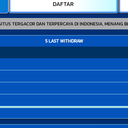
DAFTAR
DI INDONESIA, MENANG BESAR PASTI DIBAYAR LUNAS!
5 LAST WITHDRAW