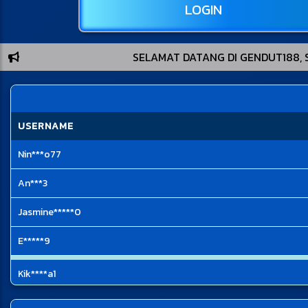
LOGIN
 DATANG DI GENDUT188, SITUS TERGACOR DAN TERPERCAYA 
USERNAME
E*****9
Kik****a1
X******r5
Hana******5
*****77