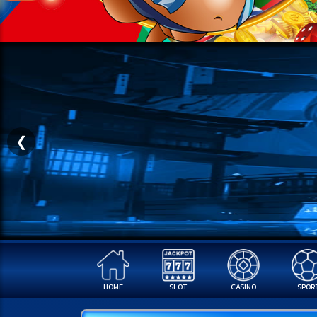
❮
HOME
SLOT
CASINO
SPOR