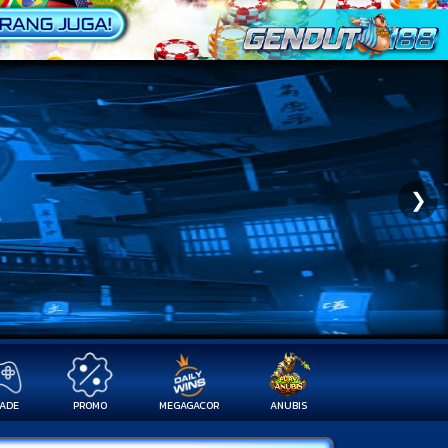
❯
ADE
PROMO
MEGAGACOR
ANUBIS