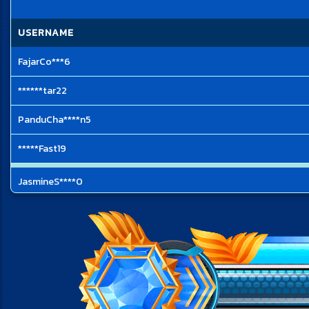
USERNAME
*****Fast19
JasmineS****0
D****ro1
Ri******er14
Bon******3