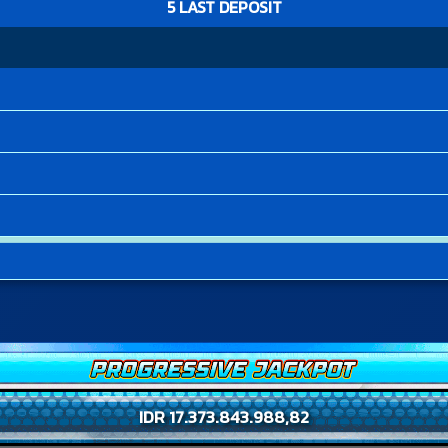
5 LAST DEPOSIT
IDR 17.373.844.067,01