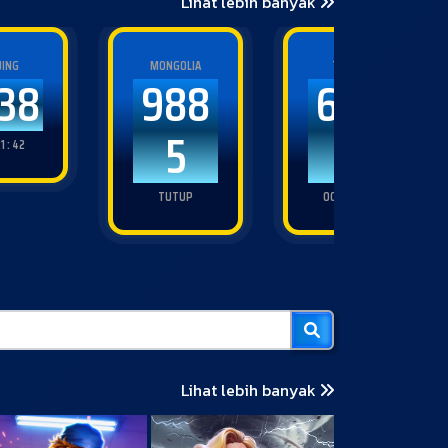
Lihat lebih banyak
JING
MONGOLIA
TAIWAN
738
988
696
5
0
21 : 38
TUTUP
00 : 06 : 38
Lihat lebih banyak