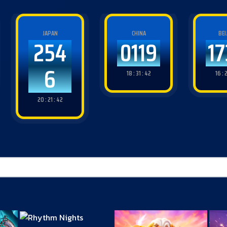
JAPAN
CHINA
BEI
254
0119
1
6
18 : 31 : 38
16 : 
20 : 21 : 38