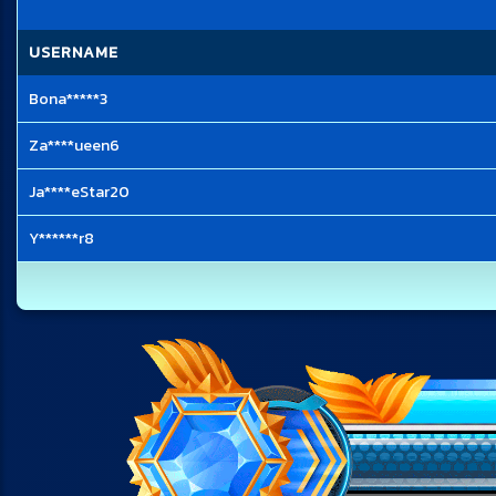
USERNAME
Ja****eStar20
Y******r8
Gand******10
Gita***e22
Gi******ht2