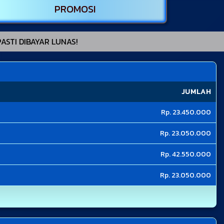
PROMOSI
JUMLAH
Rp. 42.550.000
Rp. 23.050.000
Rp. 23.950.000
Rp. 41.800.000
Rp. 49.350.000