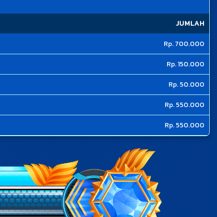
JUMLAH
Rp. 550.000
Rp. 550.000
Rp. 900.000
Rp. 150.000
Rp. 300.000