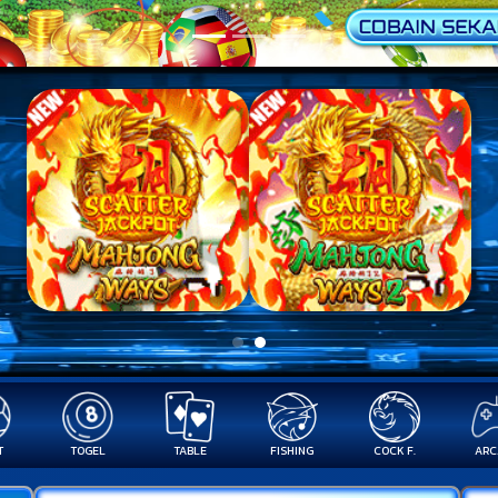
T
TOGEL
TABLE
FISHING
COCK F.
ARC