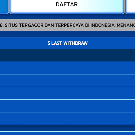
DAFTAR
DI INDONESIA, MENANG BESAR PASTI DIBAYAR LUNAS!
5 LAST WITHDRAW