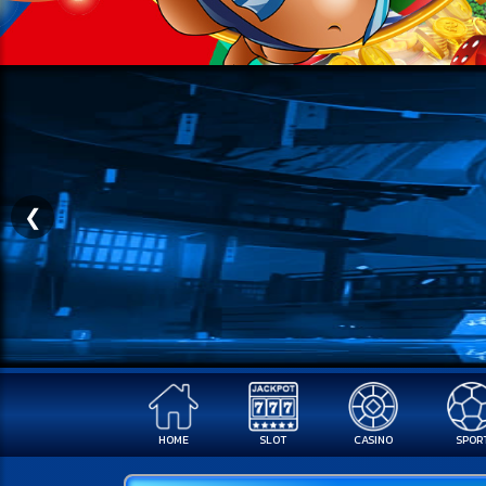
❮
HOME
SLOT
CASINO
SPOR