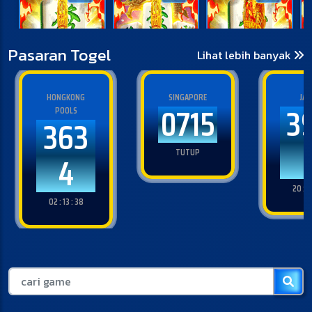
Pasaran Togel
Lihat lebih banyak
HONGKONG
SINGAPORE
JAP
0715
3
POOLS
363
TUTUP
4
20 : 1
02 : 13 : 35