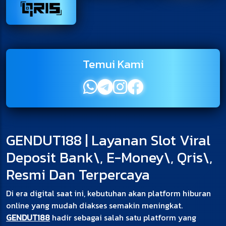
Temui Kami
GENDUT188 | Layanan Slot Viral
Deposit Bank\, E-Money\, Qris\,
Resmi Dan Terpercaya
Di era digital saat ini, kebutuhan akan platform hiburan
online yang mudah diakses semakin meningkat.
GENDUT188
hadir sebagai salah satu platform yang