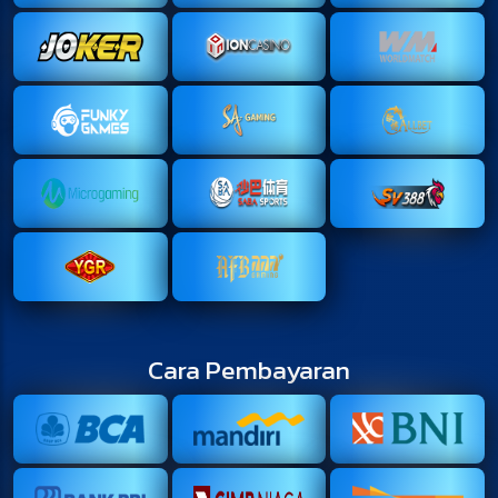
Cara Pembayaran