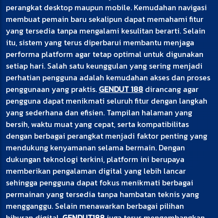
perangkat desktop maupun mobile. Kemudahan navigasi
membuat pemain baru sekalipun dapat memahami fitur
yang tersedia tanpa mengalami kesulitan berarti. Selain
itu, sistem yang terus diperbarui membantu menjaga
performa platform agar tetap optimal untuk digunakan
setiap hari. Salah satu keunggulan yang sering menjadi
perhatian pengguna adalah kemudahan akses dan proses
penggunaan yang praktis.
GENDUT 188
dirancang agar
pengguna dapat menikmati seluruh fitur dengan langkah
yang sederhana dan efisien. Tampilan halaman yang
bersih, waktu muat yang cepat, serta kompatibilitas
dengan berbagai perangkat menjadi faktor penting yang
mendukung kenyamanan selama bermain. Dengan
dukungan teknologi terkini, platform ini berupaya
memberikan pengalaman digital yang lebih lancar
sehingga pengguna dapat fokus menikmati berbagai
permainan yang tersedia tanpa hambatan teknis yang
mengganggu. Selain menawarkan berbagai pilihan
hiburan digital,
GENDUT188
juga terus mengembangkan