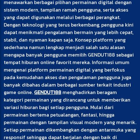
menawarkan berbagai pilihan permainan digital dengan
sistem modern, tampilan ramah pengguna, serta akses
yang dapat digunakan melalui berbagai perangkat.
Dengan teknologi yang terus berkembang, pengguna kini
dapat menikmati pengalaman bermain yang lebih cepat,
stabil, dan nyaman kapan saja. Konsep platform yang
sederhana namun lengkap menjadi salah satu alasan
mengapa banyak pengguna memilih GENDUT188 sebagai
tempat hiburan online favorit mereka. Informasi umum
mengenai platform permainan digital yang berfokus
pada kemudahan akses dan pengalaman pengguna juga
banyak dibahas dalam berbagai sumber terkait industri
game online.
GENDUT188
menghadirkan beragam
kategori permainan yang dirancang untuk memberikan
variasi hiburan bagi setiap pengguna. Mulai dari
permainan bertema petualangan, fantasi, hingga
permainan dengan tampilan visual modern yang menarik.
Setiap permainan dikembangkan dengan antarmuka yang
responsif sehingga dapat berjalan dengan baik di