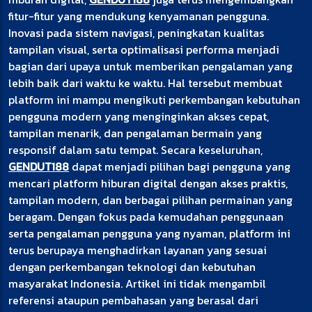
fitur-fitur yang mendukung kenyamanan pengguna.
Inovasi pada sistem navigasi, peningkatan kualitas
tampilan visual, serta optimalisasi performa menjadi
bagian dari upaya untuk memberikan pengalaman yang
lebih baik dari waktu ke waktu. Hal tersebut membuat
platform ini mampu mengikuti perkembangan kebutuhan
pengguna modern yang menginginkan akses cepat,
tampilan menarik, dan pengalaman bermain yang
responsif dalam satu tempat. Secara keseluruhan,
GENDUT188
dapat menjadi pilihan bagi pengguna yang
mencari platform hiburan digital dengan akses praktis,
tampilan modern, dan berbagai pilihan permainan yang
beragam. Dengan fokus pada kemudahan penggunaan
serta pengalaman pengguna yang nyaman, platform ini
terus berupaya menghadirkan layanan yang sesuai
dengan perkembangan teknologi dan kebutuhan
masyarakat Indonesia. Artikel ini tidak mengambil
referensi ataupun pembahasan yang berasal dari