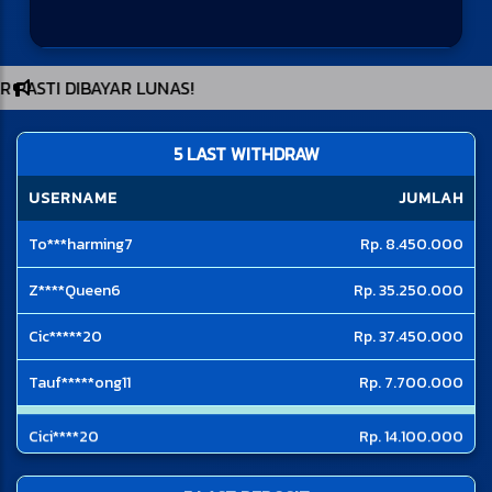
S
5 LAST WITHDRAW
USERNAME
JUMLAH
Cic*****20
Rp. 37.450.000
Tauf*****ong11
Rp. 7.700.000
Cici****20
Rp. 14.100.000
El*****o11
Rp. 19.000.000
JoniS****y4
Rp. 2.450.000