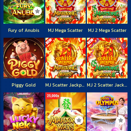
Fury of Anubis
MJ Mega Scatter
MJ 2 Mega Scatter
Piggy Gold
MJ Scatter Jackpot
MJ 2 Scatter Jackpot