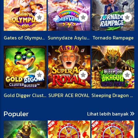
Gates of Olympus POP
Sunnydaze Asylum
Tornado Rampage
Gold Digger Cluster Buster
SUPER ACE ROYAL
Sleeping Dragon Ultra Dark
Populer
Lihat lebih banyak