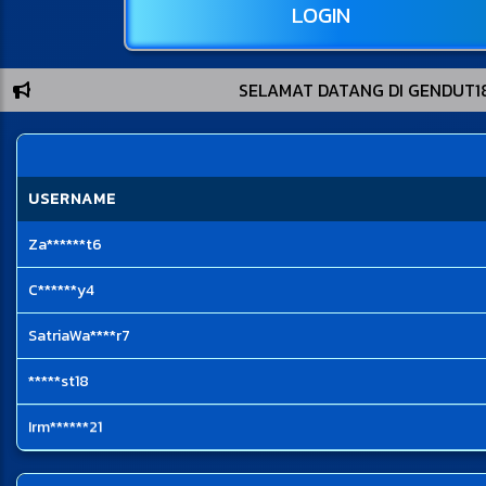
LOGIN
AT DATANG DI GENDUT188, SITUS TERGACOR DAN TERPERCAY
USERNAME
*****st18
Irm******21
JoniSp****4
Pi*****9
A*****8