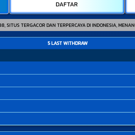
DAFTAR
A DI INDONESIA, MENANG BESAR PASTI DIBAYAR LUNAS!
5 LAST WITHDRAW