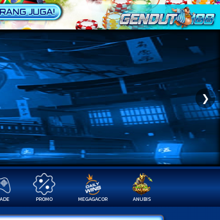
❯
ADE
PROMO
MEGAGACOR
ANUBIS