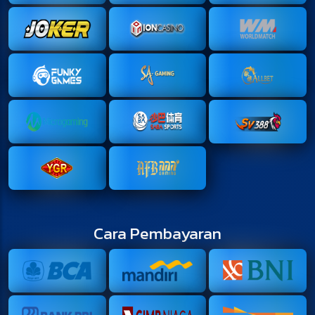
Cara Pembayaran