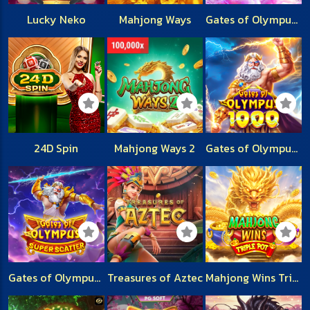
Lucky Neko
Mahjong Ways
Gates of Olympus Roulette
24D Spin
Mahjong Ways 2
Gates of Olympus 1000
Gates of Olympus Super Scatter
Treasures of Aztec
Mahjong Wins Triple Pot