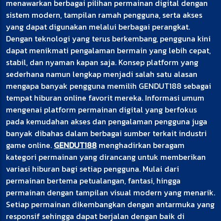
menawarkan berbagai pilihan permainan digital dengan
sistem modern, tampilan ramah pengguna, serta akses
yang dapat digunakan melalui berbagai perangkat.
Dengan teknologi yang terus berkembang, pengguna kini
dapat menikmati pengalaman bermain yang lebih cepat,
stabil, dan nyaman kapan saja. Konsep platform yang
sederhana namun lengkap menjadi salah satu alasan
mengapa banyak pengguna memilih GENDUT188 sebagai
tempat hiburan online favorit mereka. Informasi umum
mengenai platform permainan digital yang berfokus
pada kemudahan akses dan pengalaman pengguna juga
banyak dibahas dalam berbagai sumber terkait industri
game online.
GENDUT188
menghadirkan beragam
kategori permainan yang dirancang untuk memberikan
variasi hiburan bagi setiap pengguna. Mulai dari
permainan bertema petualangan, fantasi, hingga
permainan dengan tampilan visual modern yang menarik.
Setiap permainan dikembangkan dengan antarmuka yang
responsif sehingga dapat berjalan dengan baik di