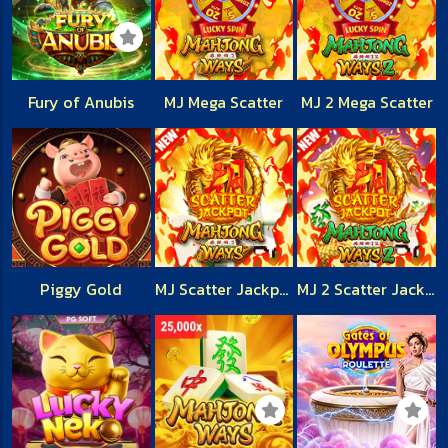
Fury of Anubis
MJ Mega Scatter
MJ 2 Mega Scatter
Piggy Gold
MJ Scatter Jackpot
MJ 2 Scatter Jackpot