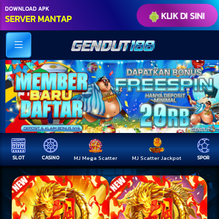
DOWNLOAD APK
KLIK DI SINI
SERVER MANTAP
CASINO
MJ Mega Scatter
MJ Scatter Jackpot
SPORT
TOGEL