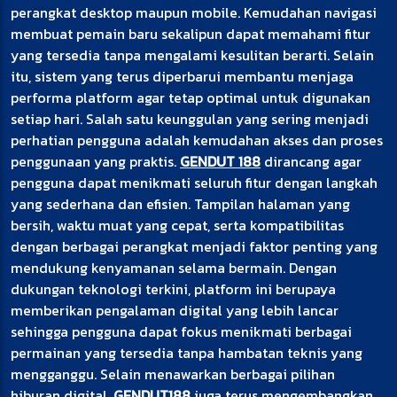
perangkat desktop maupun mobile. Kemudahan navigasi
membuat pemain baru sekalipun dapat memahami fitur
yang tersedia tanpa mengalami kesulitan berarti. Selain
itu, sistem yang terus diperbarui membantu menjaga
performa platform agar tetap optimal untuk digunakan
setiap hari. Salah satu keunggulan yang sering menjadi
perhatian pengguna adalah kemudahan akses dan proses
penggunaan yang praktis.
GENDUT 188
dirancang agar
pengguna dapat menikmati seluruh fitur dengan langkah
yang sederhana dan efisien. Tampilan halaman yang
bersih, waktu muat yang cepat, serta kompatibilitas
dengan berbagai perangkat menjadi faktor penting yang
mendukung kenyamanan selama bermain. Dengan
dukungan teknologi terkini, platform ini berupaya
memberikan pengalaman digital yang lebih lancar
sehingga pengguna dapat fokus menikmati berbagai
permainan yang tersedia tanpa hambatan teknis yang
mengganggu. Selain menawarkan berbagai pilihan
hiburan digital,
GENDUT188
juga terus mengembangkan