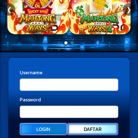
❮
❯
Username
Password
LOGIN
DAFTAR