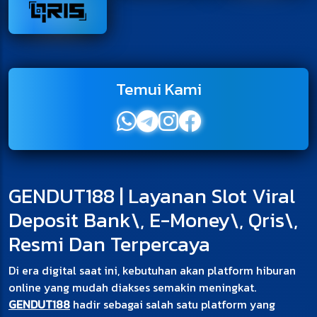
Temui Kami
GENDUT188 | Layanan Slot Viral
Deposit Bank\, E-Money\, Qris\,
Resmi Dan Terpercaya
Di era digital saat ini, kebutuhan akan platform hiburan
online yang mudah diakses semakin meningkat.
GENDUT188
hadir sebagai salah satu platform yang