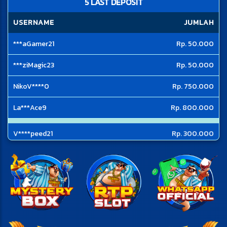
5 LAST DEPOSIT
USERNAME
JUMLAH
***ziMagic23
Rp. 50.000
NikoV****0
Rp. 750.000
La***Ace9
Rp. 800.000
V****peed21
Rp. 300.000
Fi******4
Rp. 350.000