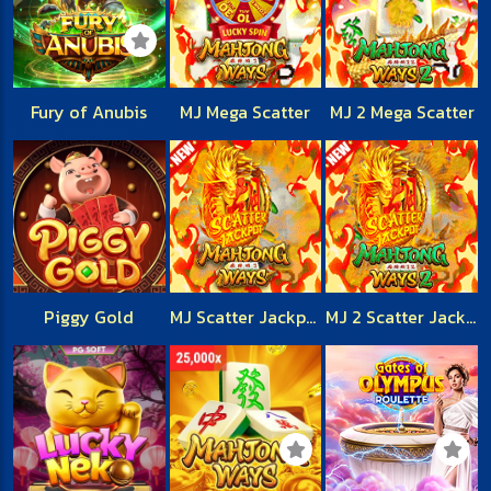
Fury of Anubis
MJ Mega Scatter
MJ 2 Mega Scatter
Piggy Gold
MJ Scatter Jackpot
MJ 2 Scatter Jackpot