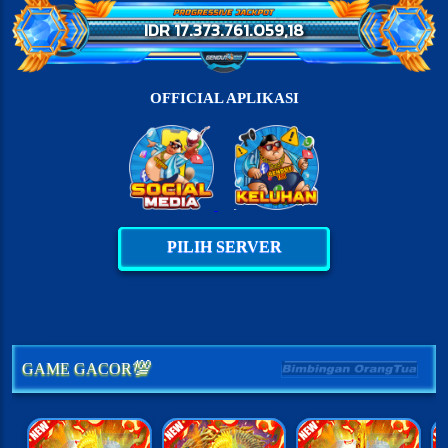
IDR 17.373.761.099,83