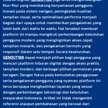
fitur-fitur yang mendukung kenyamanan pengguna.
Inovasi pada sistem navigasi, peningkatan kualitas
tampilan visual, serta optimalisasi performa menjadi
bagian dari upaya untuk memberikan pengalaman yang
lebih baik dari waktu ke waktu. Hal tersebut membuat
platform ini mampu mengikuti perkembangan kebutuhan
pengguna modern yang menginginkan akses cepat,
tampilan menarik, dan pengalaman bermain yang
responsif dalam satu tempat. Secara keseluruhan,
GENDUT188
dapat menjadi pilihan bagi pengguna yang
mencari platform hiburan digital dengan akses praktis,
tampilan modern, dan berbagai pilihan permainan yang
beragam. Dengan fokus pada kemudahan penggunaan
serta pengalaman pengguna yang nyaman, platform ini
terus berupaya menghadirkan layanan yang sesuai
dengan perkembangan teknologi dan kebutuhan
masyarakat Indonesia. Artikel ini tidak mengambil
referensi ataupun pembahasan yang berasal dari