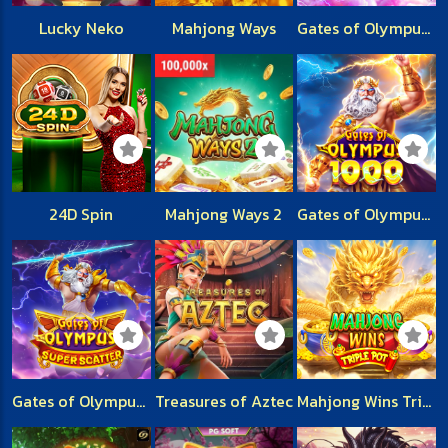
Lucky Neko
Mahjong Ways
Gates of Olympus Roulette
24D Spin
Mahjong Ways 2
Gates of Olympus 1000
Gates of Olympus Super Scatter
Treasures of Aztec
Mahjong Wins Triple Pot