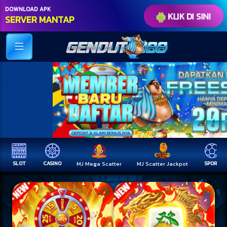
DOWNLOAD APK
KLIK DI SINI
SERVER MANTAP
CASINO
MJ Mega Scatter
MJ Scatter Jackpot
SPORT
TOGEL