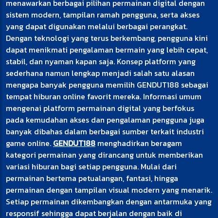
menawarkan berbagai pilihan permainan digital dengan
sistem modern, tampilan ramah pengguna, serta akses
yang dapat digunakan melalui berbagai perangkat.
Dengan teknologi yang terus berkembang, pengguna kini
dapat menikmati pengalaman bermain yang lebih cepat,
stabil, dan nyaman kapan saja. Konsep platform yang
sederhana namun lengkap menjadi salah satu alasan
mengapa banyak pengguna memilih GENDUT188 sebagai
tempat hiburan online favorit mereka. Informasi umum
mengenai platform permainan digital yang berfokus
pada kemudahan akses dan pengalaman pengguna juga
banyak dibahas dalam berbagai sumber terkait industri
game online.
GENDUT188
menghadirkan beragam
kategori permainan yang dirancang untuk memberikan
variasi hiburan bagi setiap pengguna. Mulai dari
permainan bertema petualangan, fantasi, hingga
permainan dengan tampilan visual modern yang menarik.
Setiap permainan dikembangkan dengan antarmuka yang
responsif sehingga dapat berjalan dengan baik di