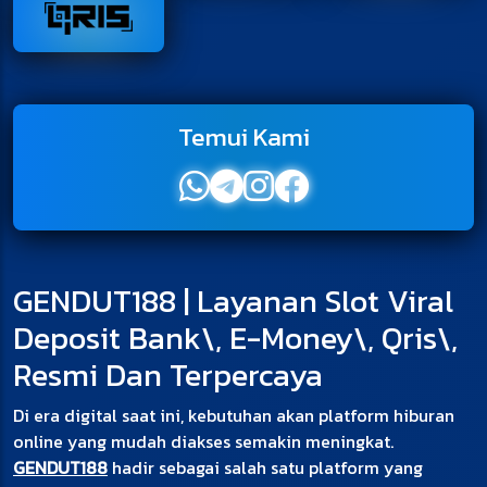
Temui Kami
GENDUT188 | Layanan Slot Viral
Deposit Bank\, E-Money\, Qris\,
Resmi Dan Terpercaya
Di era digital saat ini, kebutuhan akan platform hiburan
online yang mudah diakses semakin meningkat.
GENDUT188
hadir sebagai salah satu platform yang