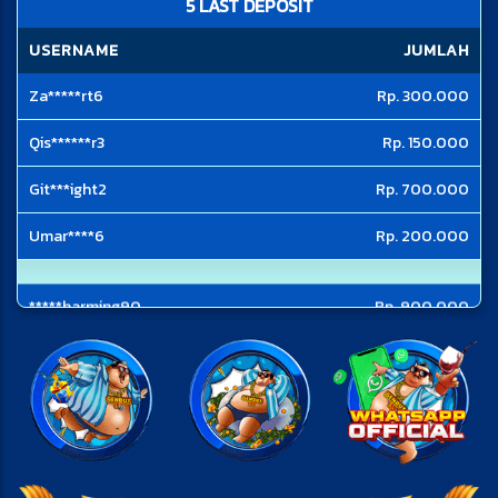
5 LAST DEPOSIT
USERNAME
JUMLAH
Qis******r3
Rp. 150.000
Git***ight2
Rp. 700.000
Umar****6
Rp. 200.000
*****harming90
Rp. 900.000
ZainSm***6
Rp. 300.000