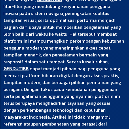
fitur-fitur yang mendukung kenyamanan pengguna.
Inovasi pada sistem navigasi, peningkatan kualitas
tampilan visual, serta optimalisasi performa menjadi
bagian dari upaya untuk memberikan pengalaman yang
lebih baik dari waktu ke waktu. Hal tersebut membuat
platform ini mampu mengikuti perkembangan kebutuhan
pengguna modern yang menginginkan akses cepat,
tampilan menarik, dan pengalaman bermain yang
responsif dalam satu tempat. Secara keseluruhan,
GENDUT188
dapat menjadi pilihan bagi pengguna yang
mencari platform hiburan digital dengan akses praktis,
tampilan modern, dan berbagai pilihan permainan yang
beragam. Dengan fokus pada kemudahan penggunaan
serta pengalaman pengguna yang nyaman, platform ini
terus berupaya menghadirkan layanan yang sesuai
dengan perkembangan teknologi dan kebutuhan
masyarakat Indonesia. Artikel ini tidak mengambil
referensi ataupun pembahasan yang berasal dari