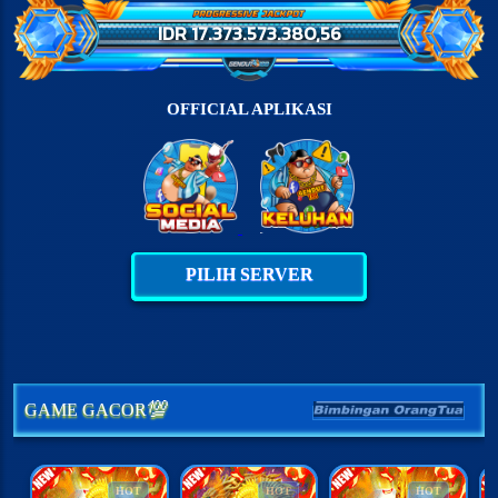
IDR 17.373.573.440,23