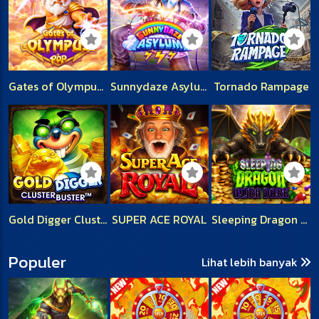
Gates of Olympus POP
Sunnydaze Asylum
Tornado Rampage
Gold Digger Cluster Buster
SUPER ACE ROYAL
Sleeping Dragon Ultra Dark
Populer
Lihat lebih banyak