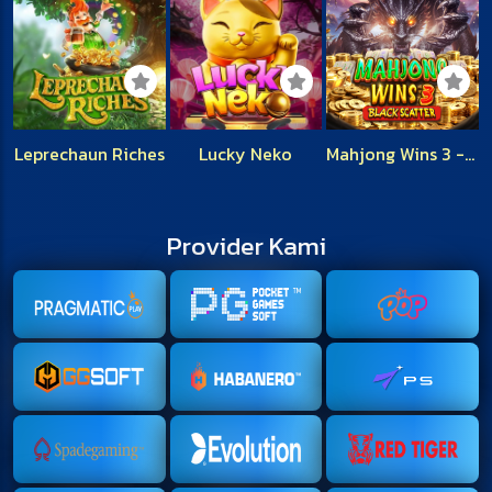
Leprechaun Riches
Lucky Neko
Mahjong Wins 3 - Black Scatter
Provider Kami