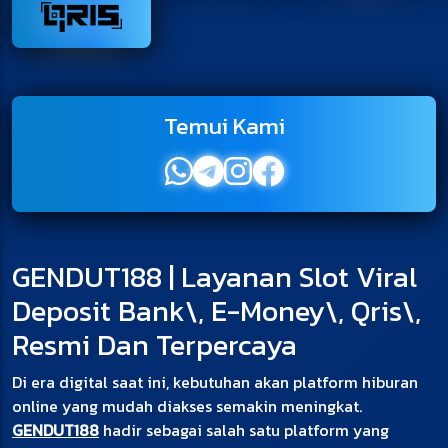
Temui Kami
GENDUT188 | Layanan Slot Viral
Deposit Bank\, E-Money\, Qris\,
Resmi Dan Terpercaya
Di era digital saat ini, kebutuhan akan platform hiburan
online yang mudah diakses semakin meningkat.
GENDUT188
hadir sebagai salah satu platform yang