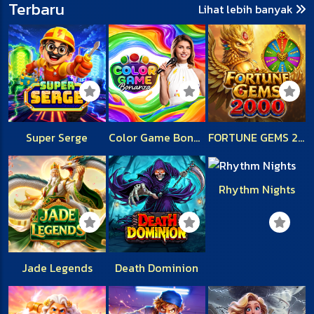
Terbaru
Lihat lebih banyak
Super Serge
Color Game Bonanza
FORTUNE GEMS 2000
Rhythm Nights
Jade Legends
Death Dominion