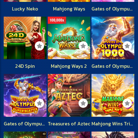
Lucky Neko
Mahjong Ways
Gates of Olympus Roulette
24D Spin
Mahjong Ways 2
Gates of Olympus 1000
Gates of Olympus Super Scatter
Treasures of Aztec
Mahjong Wins Triple Pot