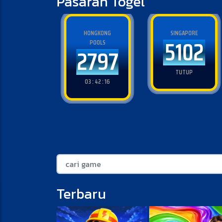
Pasaran Togel
DNEY POOLS
HONGKONG
SINGAPORE
808
5102
POOLS
2797
2
TUTUP
03 : 42 : 13
18 : 37 : 13
Terbaru