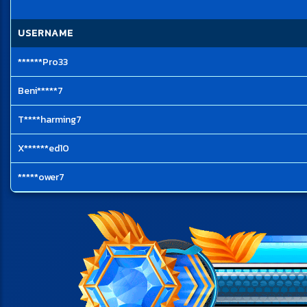
USERNAME
X******ed10
*****ower7
Ha******t5
IndraW****or88
Vi******r21