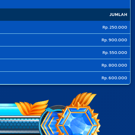
JUMLAH
Rp. 800.000
Rp. 600.000
Rp. 650.000
Rp. 600.000
Rp. 200.000