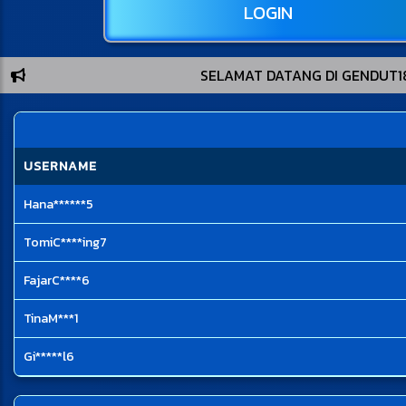
LOGIN
MAT DATANG DI GENDUT188, SITUS TERGACOR DAN TERPERCA
USERNAME
TinaM***1
Gi*****l6
Siti***r3
Z***Hero1
Irm******21