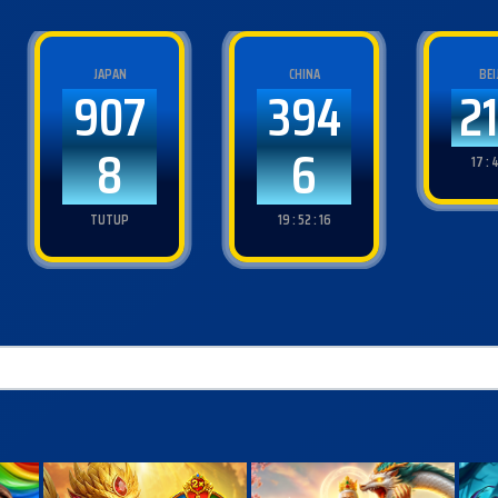
JAPAN
CHINA
BEI
907
394
2
8
6
17 : 
TUTUP
19 : 52 : 13