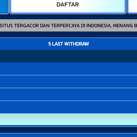
DAFTAR
A DI INDONESIA, MENANG BESAR PASTI DIBAYAR LUNAS!
5 LAST WITHDRAW