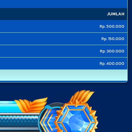
JUMLAH
Rp. 300.000
Rp. 400.000
Rp. 750.000
Rp. 600.000
Rp. 950.000