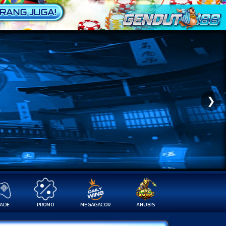
❯
ADE
PROMO
MEGAGACOR
ANUBIS