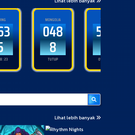
Lihat lebih banyak
JING
MONGOLIA
TAIWAN
63
048
583
5
8
8
48 : 20
TUTUP
01 : 33 : 20
Lihat lebih banyak