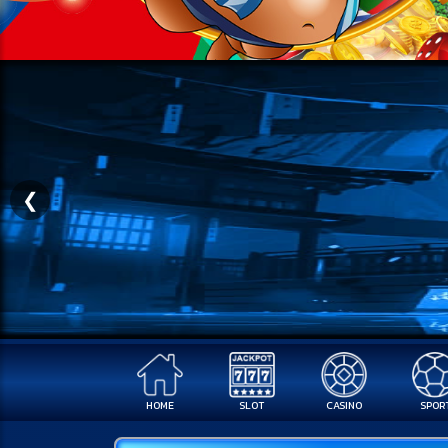
❮
HOME
SLOT
CASINO
SPOR