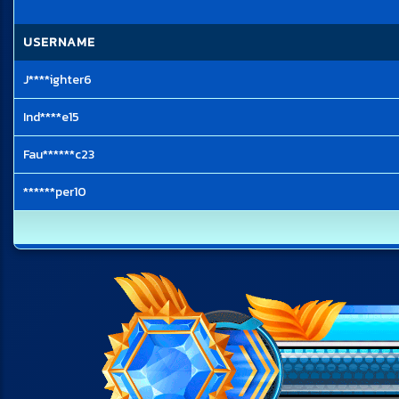
USERNAME
Fau******c23
******per10
***iFly77
B***X3
Dik*****t12