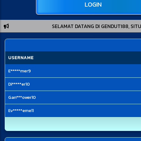
LOGIN
NG DI GENDUT188, SITUS TERGACOR DAN TERPERCAYA DI IND
USERNAME
Gan***ower10
Ev*****eme11
Adi******0
***sa98
******