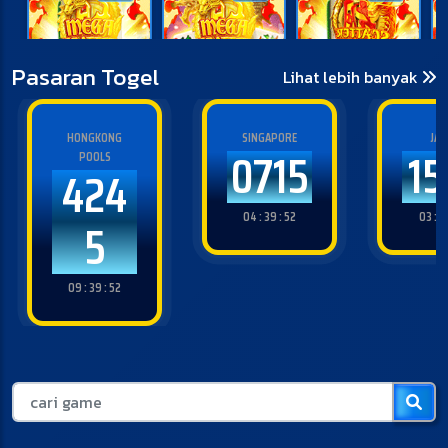
Pasaran Togel
Lihat lebih banyak
HONGKONG
SINGAPORE
JAP
0715
15
POOLS
424
04 : 39 : 50
03 : 3
5
09 : 39 : 50