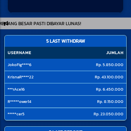
IBAYAR LUNAS!
5 LAST WITHDRAW
USERNAME
JUMLAH
***rAce16
Rp. 6.450.000
R*****ower14
Rp. 8.150.000
*****cer5
Rp. 23.050.000
******9
Rp. 7.400.000
DikaSm****2
Rp. 32.800.000