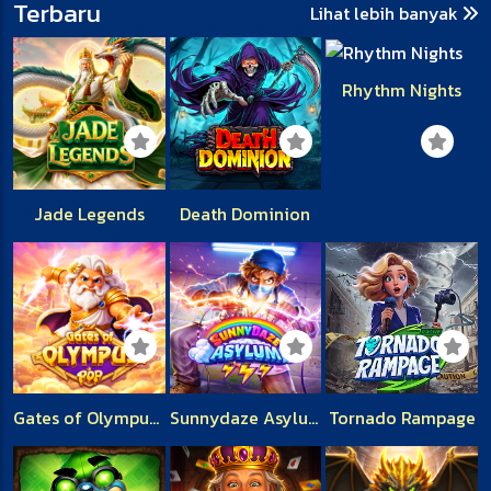
Terbaru
Lihat lebih banyak
Rhythm Nights
Jade Legends
Death Dominion
Gates of Olympus POP
Sunnydaze Asylum
Tornado Rampage