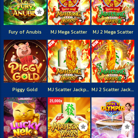
Fury of Anubis
MJ Mega Scatter
MJ 2 Mega Scatter
Piggy Gold
MJ Scatter Jackpot
MJ 2 Scatter Jackpot