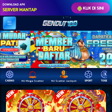
DOWNLOAD APK
KLIK DI SINI
SERVER MANTAP
CASINO
MJ Mega Scatter
MJ Scatter Jackpot
SPORT
TOGEL