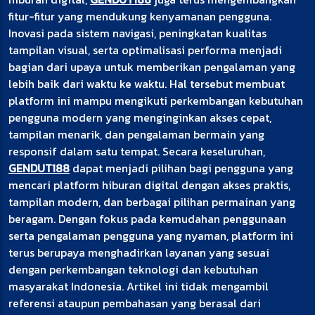
fitur-fitur yang mendukung kenyamanan pengguna.
Inovasi pada sistem navigasi, peningkatan kualitas
tampilan visual, serta optimalisasi performa menjadi
bagian dari upaya untuk memberikan pengalaman yang
lebih baik dari waktu ke waktu. Hal tersebut membuat
platform ini mampu mengikuti perkembangan kebutuhan
pengguna modern yang menginginkan akses cepat,
tampilan menarik, dan pengalaman bermain yang
responsif dalam satu tempat. Secara keseluruhan,
GENDUT188
dapat menjadi pilihan bagi pengguna yang
mencari platform hiburan digital dengan akses praktis,
tampilan modern, dan berbagai pilihan permainan yang
beragam. Dengan fokus pada kemudahan penggunaan
serta pengalaman pengguna yang nyaman, platform ini
terus berupaya menghadirkan layanan yang sesuai
dengan perkembangan teknologi dan kebutuhan
masyarakat Indonesia. Artikel ini tidak mengambil
referensi ataupun pembahasan yang berasal dari