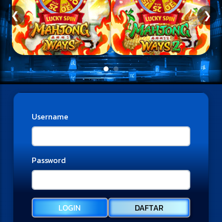
❮
❯
Username
Password
LOGIN
DAFTAR