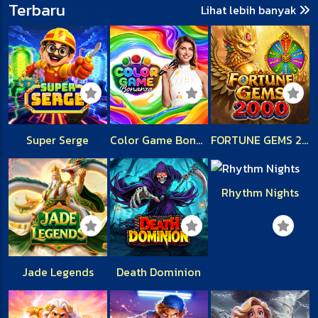
Terbaru
Lihat lebih banyak
Super Serge
Color Game Bonanza
FORTUNE GEMS 2000
Rhythm Nights
Jade Legends
Death Dominion