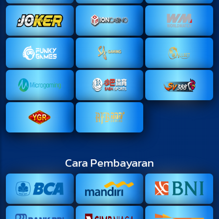
Cara Pembayaran