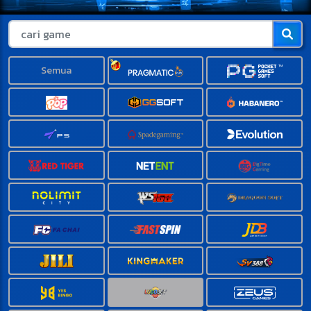
Semua