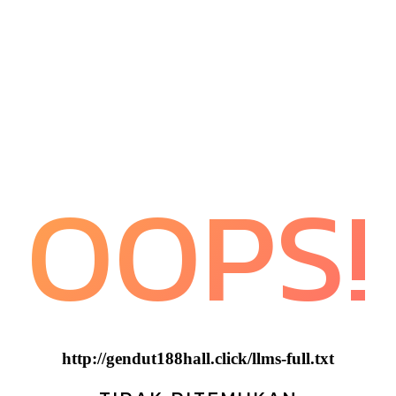
OOPS!
http://gendut188hall.click/llms-full.txt