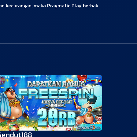
kan kecurangan, maka Pragmatic Play berhak
Gendut188