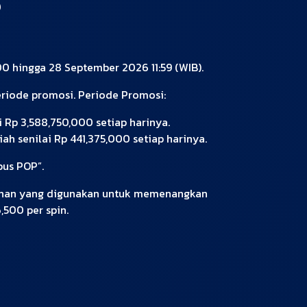
P
00 hingga 28 September 2026 11:59 (WIB).
periode promosi. Periode Promosi:
i Rp 3,588,750,000 setiap harinya.
h senilai Rp 441,375,000 setiap harinya.
pus POP”.
ruhan yang digunakan untuk memenangkan
,500 per spin.