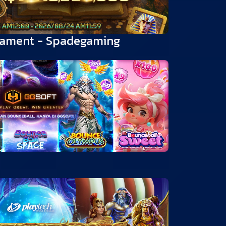
nament - Spadegaming