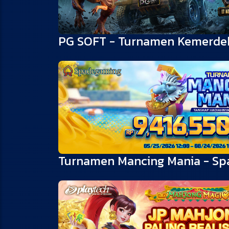
PG SOFT - Turnamen Kemerdek
Turnamen Mancing Mania - S