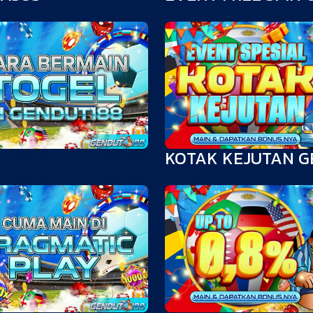
KOTAK KEJUTAN G