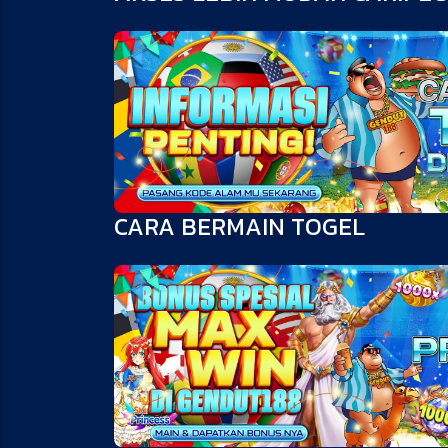
CARA BERMAIN TOGEL