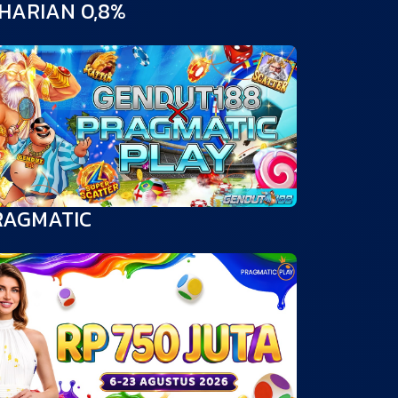
HARIAN 0,8%
RAGMATIC