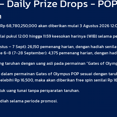
- Daily Prize Drops - PO
m
i Rp 68,780,250,000 akan diberikan mulai 3 Agustus 2026 12:
ulai pukul 12:00 hingga 11:59 keesokan harinya (WIB) selama 
ustus – 7 Sept): 26,150 pemenang harian, dengan hadiah senila
ke 6-8 (7-28 September): 4,375 pemenang harian, dengan hadia
ang taruhan dengan uang asli pada permainan “Gates of Olym
n dalam permainan Gates of Olympus POP sesuai dengan ta
ebihi Rp 16,500, maka akan diberikan free spin senilai Rp 16
uk uang tunai tanpa persyaratan taruhan.
diah selama periode promosi.