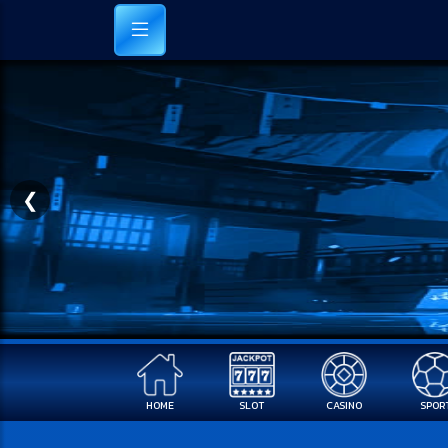
❮
HOME
SLOT
CASINO
SPOR