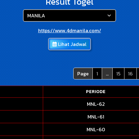
Result Togel
https://www.4dmanila.com/
Lihat Jadwal
Page
1
...
15
16
PERIODE
MNL-62
MNL-61
MNL-60