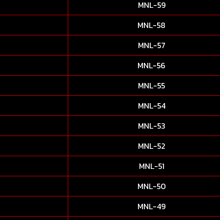
MNL-59
MNL-58
MNL-57
MNL-56
MNL-55
MNL-54
MNL-53
MNL-52
MNL-51
MNL-50
MNL-49