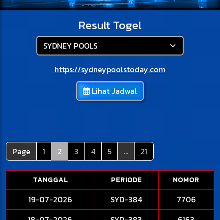
Result Togel
https://sydneypoolstoday.com
Lihat Jadwal
Page
1
2
3
4
5
...
21
TANGGAL
PERIODE
NOMOR
19-07-2026
SYD-384
7706
18-07-2026
SYD-383
6163