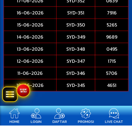
17-06-2026
SYD-352
0639
16-06-2026
SYD-351
7916
15-06-2026
SYD-350
5265
14-06-2026
SYD-349
9689
13-06-2026
SYD-348
0495
12-06-2026
SYD-347
1715
11-06-2026
SYD-346
5706
10-06-2026
SYD-345
4651
EVENT
BARU!
HOME
LOGIN
DAFTAR
PROMOSI
LIVE CHAT