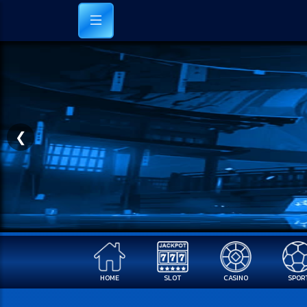
❮
HOME
SLOT
CASINO
SPOR