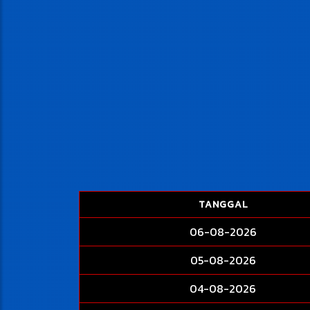
TANGGAL
06-08-2026
05-08-2026
04-08-2026