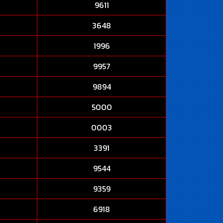
9611
3648
1996
9957
9894
5000
0003
3391
9544
9359
6918